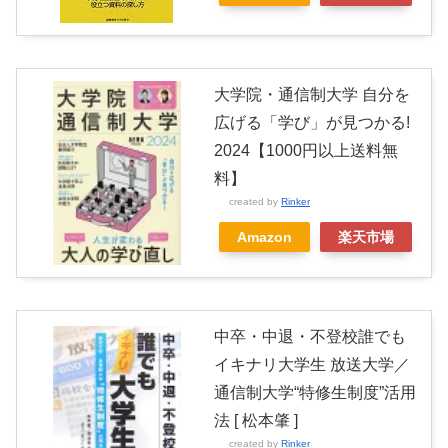
大学院・通信制大学 自分を
広げる「学び」が見つかる!
2024【1000円以上送料無
料】
created by
Rinker
Amazon
楽天市場
中卒・中退・不登校誰でも
イキナリ大学生 放送大学／
通信制大学“特修生制度”活用
法 [ 松本肇 ]
created by
Rinker