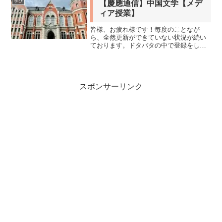
学び
【慶應通信】中国文学【メデ
課題提出期限とアップロ...
ィア授業】
皆様、お疲れ様です！毎度のことなが
ら、全然更新ができていない状況が続い
ております。ドタバタの中で登録をして
打開しようとE-スクーリングを登録した
のですが、えいやーで中国文学を選択し
たのです。科目名中国文学担当教員名吉
永 壮介科目設置文学部専...
スポンサーリンク