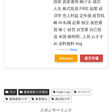
技術 資産運用 稼げる 成功
人生 株式投資 FIRE 副業 経
済学 売上利益 定年後 経営戦
略 AI 転職 起業 独立 仮想通
貨 稼ぐ 経営 自営業 自己投
資 米国 株時間.. 人気 おすす
め 送料無料 #og
created by
Rinker
Amazon
楽天市場
学び
慶應義塾大学通信
Kage Log
カゲログ
慶應義塾大学
慶應通信
通信制大学
スポンサーリンク