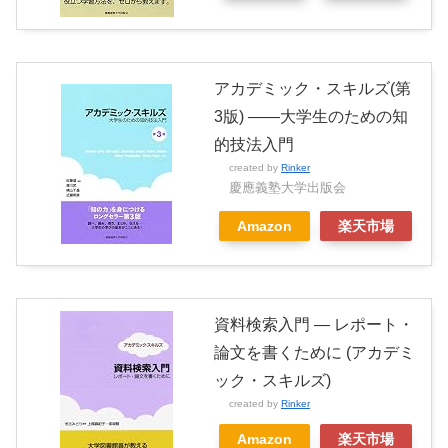
アカデミック・スキルズ(第
3版) ――大学生のための知
的技法入門
created by
Rinker
慶應義塾大学出版会
Amazon
楽天市場
資料検索入門 ― レポート・
論文を書くために (アカデミ
ック・スキルズ)
created by
Rinker
Amazon
楽天市場