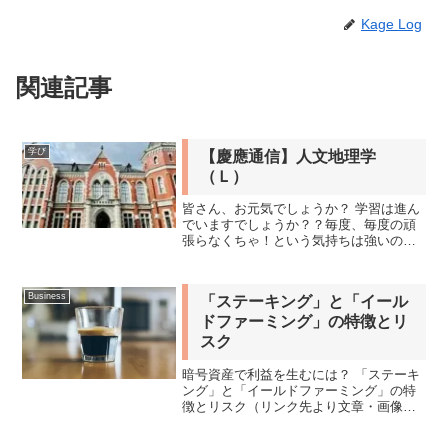
Kage Log
関連記事
学び
【慶應通信】人文地理学
（Ｌ）
皆さん、お元気でしょうか？ 学習は進ん
でいますでしょうか？？毎度、毎度の頑
張らなくちゃ！という気持ちは強いので
すが、かなり空回りをしています。いつ
も仕事が鼻血が出るくらい沢山詰まって
いて死んでいます・・・。前回の地理学
Business
「ステーキング」と「イール
Ⅱが終わったのでそのま...
ドファーミング」の特徴とリ
スク
暗号資産で利益を生むには？ 「ステーキ
ング」と「イールドファーミング」の特
徴とリスク（リンク先より文章・画像等
を引用・転載しております）毎度の私の
勉強用での保管したい記事がありました