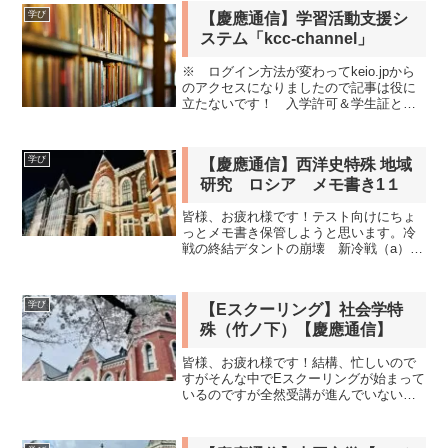
ので掲載します。中長期的な投資を考え
学び
【慶應通信】学習活動支援シ
ていて、仮想通貨をウォ...
ステム「kcc-channel」
※ ログイン方法が変わってkeio.jpから
のアクセスになりましたので記事は役に
立たないです！ 入学許可＆学生証と同
封されていたレターに学習活動支援シス
テム「kcc-channel」について利用案内が
あったので、アクセスしてみた。通信教
学び
【慶應通信】西洋史特殊 地域
育課...
研究 ロシア メモ書き1１
皆様、お疲れ様です！テスト向けにちょ
っとメモ書き保管しようと思います。冷
戦の終結デタントの崩壊 新冷戦（a）
ソ連の第三世界への勢力拡大第三世界諸
国との友好条約（善隣友好条約）の締結
（１９７１－１９８４）（エジプト、イ
学び
【Eスクーリング】社会学特
ラク、インド、ソマリア...
殊（竹ノ下）【慶應通信】
皆様、お疲れ様です！結構、忙しいので
すがそんな中でEスクーリングが始まって
いるのですが全然受講が進んでいないで
す（汗）。頑張らなくっちゃです。受講
の進みに合わせてこのページもリライト
する予定です！ももちゃん毎度だけど、