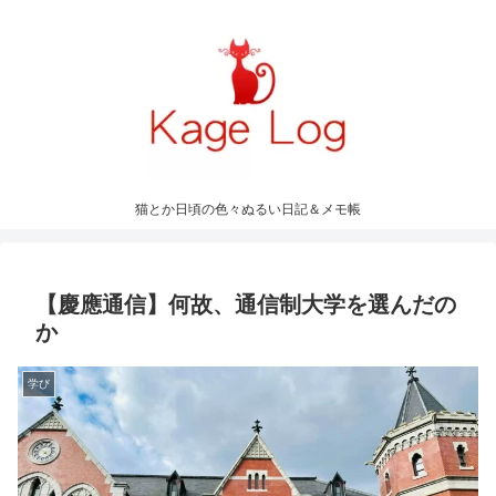
猫とか日頃の色々ぬるい日記＆メモ帳
【慶應通信】何故、通信制大学を選んだの
か
学び