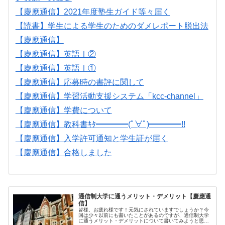
【慶應通信】2021年度塾生ガイド等々届く
【読書】学生による学生のためのダメレポート脱出法
【慶應通信】
【慶應通信】英語Ⅰ②
【慶應通信】英語Ⅰ①
【慶應通信】応募時の書評に関して
【慶應通信】学習活動支援システム「kcc-channel」
【慶應通信】学費について
【慶應通信】教科書ｷﾀ━━━━(ﾟ∀ﾟ)━━━━!!
【慶應通信】入学許可通知と学生証が届く
【慶應通信】合格しました
通信制大学に通うメリット・デメリット【慶應通
信】
皆様、お疲れ様です！元気にされていますでしょうか？今
回は少々以前にも書いたことがあるのですが、通信制大学
に通うメリット・デメリットについて書いてみようと思い