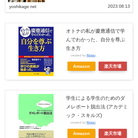
ます。何かしら皆様のヒントになれば幸いです。通信制大
学に通うメリットメリット通学が不...
2023.08.13
yoshikage.net
オトナの私が慶應通信で学
んでわかった、自分を尊ぶ
生き方
created by
Rinker
Amazon
楽天市場
学生による学生のためのダ
メレポート脱出法 (アカデミ
ック・スキルズ)
created by
Rinker
Amazon
楽天市場