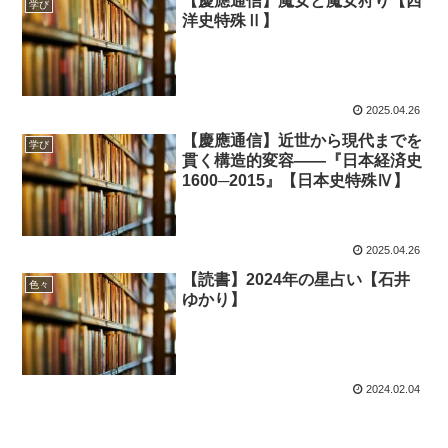
【慶應通信】魔女と魔女狩り【西
学び
洋史特殊Ⅱ】
2025.04.26
【慶應通信】近世から現代までを
学び
貫く構造的変容――『日本経済史
1600─2015』【日本史特殊Ⅳ】
2025.04.26
【読書】2024年の星占い【石井
色々
ゆかり】
2024.02.04