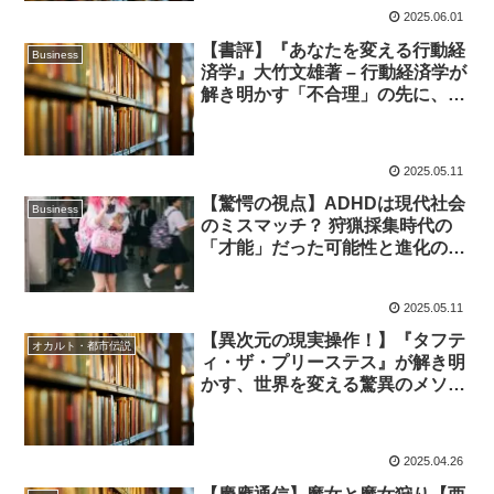
2025.06.01
【書評】『あなたを変える行動経
Business
済学』大竹文雄著 – 行動経済学が
解き明かす「不合理」の先に、よ
り良い選択と幸福な未来
2025.05.11
【驚愕の視点】ADHDは現代社会
Business
のミスマッチ？ 狩猟採集時代の
「才能」だった可能性と進化の謎
に迫る！
2025.05.11
【異次元の現実操作！】『タフテ
オカルト・都市伝説
ィ・ザ・プリーステス』が解き明
かす、世界を変える驚異のメソッ
ド
2025.04.26