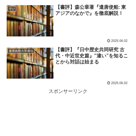
【書評】森公章著『遣唐使船: 東
学び
アジアのなかで』を徹底解説！
2025.06.02
【書評】『日中歴史共同研究 古
慶應義塾大学通信
代・中近世史篇』”違い”を知るこ
とから対話は始まる
2025.06.02
スポンサーリンク