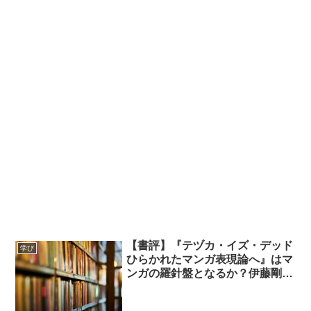
【書評】『テヅカ・イズ・デッド
学び
ひらかれたマンガ表現論へ』はマ
ンガの羅針盤となるか？伊藤剛が
投じた一石を読み解く【慶應通
信】