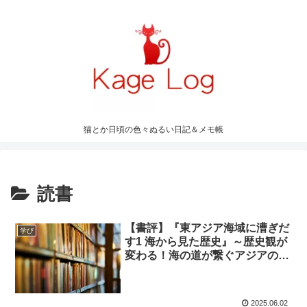
猫とか日頃の色々ぬるい日記＆メモ帳
読書
【書評】『東アジア海域に漕ぎだ
学び
す1 海から見た歴史』～歴史観が
変わる！海の道が繋ぐアジアの真
実～
2025.06.02