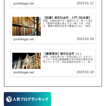
オリバン（スペイン語: Manuel Castells Oliván:
2023.01.12
yoshikage.net
...
【読書】都市社会学・入門【松本康】
皆様、お疲れ様です！相変わらず、色々と大忙
しで勉強や読書も進んでない感じです。今回
は、慶應の都市社会学の履修のために「都市社
会学・入門」を読んでみました！！現在は改訂
版が発売されていますので、もし読みたいと思
ったら改訂版を手に取った方がいい...
2023.01.18
yoshikage.net
【慶應通信】都市社会学（Ｌ）
皆様、お疲れ様です！学習は進んでしますでし
ょうか？今回は慶應義塾大学の科目の都市社会
学についてです。科目名都市社会学（Ｌ）科目
設置文学部専門教育科目授業形態テキスト科目
科目種別・類第1類単位2キャンパス-共通開講
学部-設置年度2022授業コ...
2023.01.18
yoshikage.net