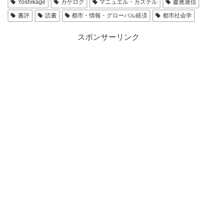
Yoshikage
カゲログ
マニュエル・カステル
慶應通信
書評
読書
都市・情報・グローバル経済
都市社会学
スポンサーリンク