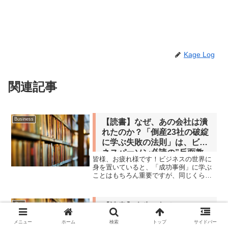
Kage Log
関連記事
Business
【読書】なぜ、あの会社は潰
れたのか？「倒産23社の破綻
に学ぶ失敗の法則」は、ビジ
ネスパーソン必読の”反面教
皆様、お疲れ様です！ビジネスの世界に
師”バイブルだ！
身を置いていると、「成功事例」に学ぶ
ことはもちろん重要ですが、同じくら
い、いやそれ以上に重要なのが 「失敗事
例」 に学ぶことだと、私は常々感じてい
ます。成功は要因が複雑で再現が難しい
色々
【読書】人生の短さについ
こともありますが、失敗...
て 他2篇 【セネカ】
メニュー
ホーム
検索
トップ
サイドバー