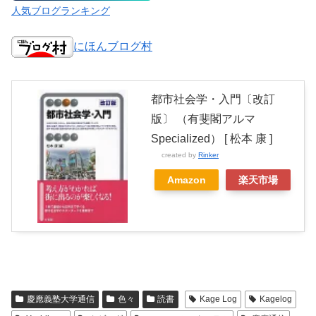
人気ブログランキング
にほんブログ村
都市社会学・入門〔改訂
版〕 （有斐閣アルマ
Specialized） [ 松本 康 ]
created by
Rinker
Amazon
楽天市場
慶應義塾大学通信
色々
読書
Kage Log
Kagelog