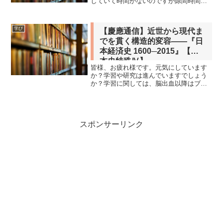
していて時間がないのですが隙間時間に
本を読みました。著者概要ピョートル・
フェリクス・グジバチプロノイア・グル
ープ株式会社 代表取締役|株式会社
学び
【慶應通信】近世から現代ま
TimeLeap取締役|株...
でを貫く構造的変容――『日
本経済史 1600─2015』【日
本史特殊Ⅳ】
皆様、お疲れ様です。元気にしています
か？学習や研究は進んでいますでしょう
か？学習に関しては、脳出血以降はブロ
グで取り上げるのも放置していました。
2025年1月に履修試験で対応した「日本史
特殊Ⅳ」のテキストについて書こうと思
います。経済史研究...
スポンサーリンク