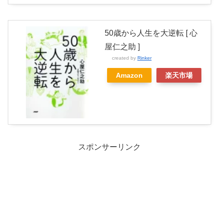
50歳から人生を大逆転 [ 心
屋仁之助 ]
created by
Rinker
Amazon
楽天市場
スポンサーリンク