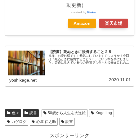
動更新）
created by
Rinker
Amazon
楽天市場
【読書】死ぬときに後悔すること２５
皆様、お疲れ様です！元気にしていますでしょうか？今回
は「死ぬときに後悔すること２５」という本を手にしまし
た。普通に生きている今の瞬間でも色々と後悔まみれの私
ですが・・・。著者について大津秀一茨城県出身。岐阜大
学医学部卒業。日本緩和医療学会緩...
2020.11.01
yoshikage.net
色々
読書
50歳から人生を大逆転
Kage Log
カゲログ
心屋 仁之助
読書
スポンサーリンク