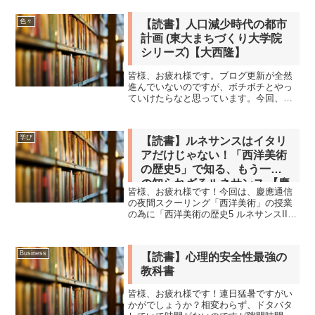
うがい、手洗い、諸々消毒、ソーシャル
ディスタンスなど基本的なことはできる
色々
【読書】人口減少時代の都市
かぎり対処しましょう・・...
計画 (東大まちづくり大学院
シリーズ)【大西隆】
皆様、お疲れ様です。ブログ更新が全然
進んでいないのですが、ボチボチとやっ
ていけたらなと思っています。今回、読
んだ本は「人口減少時代の都市計画 (東大
まちづくり大学院シリーズ)」です。仕事
の為だったと記憶していますが、かなり
学び
【読書】ルネサンスはイタリ
昔に読んだと思いま...
アだけじゃない！「西洋美術
の歴史5」で知る、もう一つ
の知られざるルネサンス 【慶
皆様、お疲れ様です！今回は、慶應通信
應通信】
の夜間スクーリング「西洋美術」の授業
の為に「西洋美術の歴史5 ルネサンスII」
を読みました。「ルネサンスってイタリ
アだけじゃないの？」「北方の美術って
何がすごいの？」「美術史、ちょっと難
Business
【読書】心理的安全性最強の
しそう…」そんな疑...
教科書
皆様、お疲れ様です！連日猛暑ですがい
かがでしょうか？相変わらず、ドタバタ