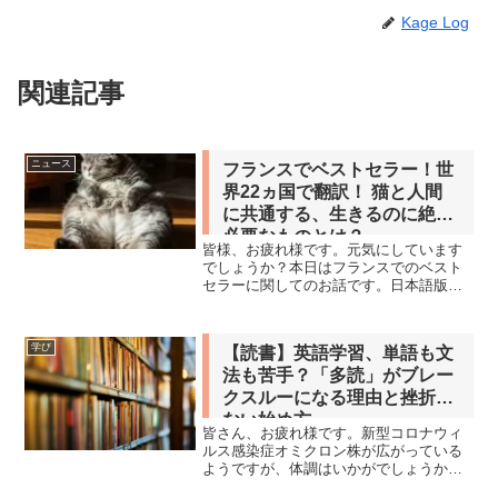
Kage Log
関連記事
ニュース
フランスでベストセラー！世
界22ヵ国で翻訳！ 猫と人間
に共通する、生きるのに絶対
必要なものとは？
皆様、お疲れ様です。元気にしています
でしょうか？本日はフランスでのベスト
セラーに関してのお話です。日本語版
『猫はためらわずにノンと言う』が、猫
さんの姿を通して、私たちにどんな大切
な人生のヒントを与えてくれるのか、じ
学び
【読書】英語学習、単語も文
っくりと深堀りしていきたい...
法も苦手？「多読」がブレー
クスルーになる理由と挫折し
ない始め方
皆さん、お疲れ様です。新型コロナウィ
ルス感染症オミクロン株が広がっている
ようですが、体調はいかがでしょうか？
東京はかなり患者数は増加しています。