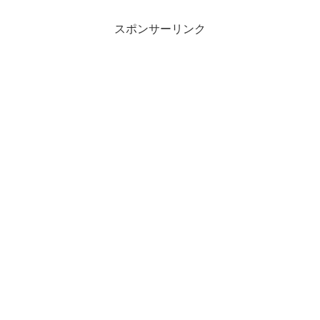
ですがジックリとテキストを読む段階に
至るまでにかなり労力がか...
スポンサーリンク