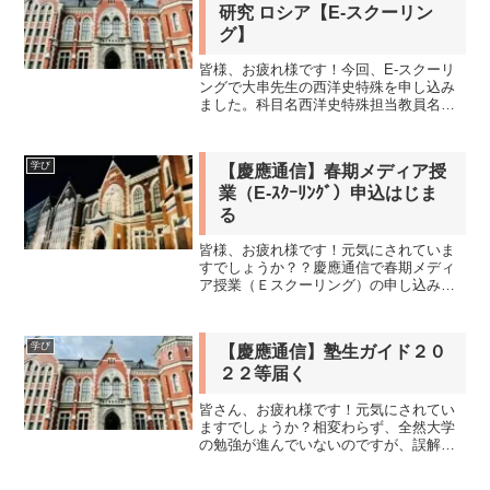
研究 ロシア【E-スクーリン
グ】
皆様、お疲れ様です！今回、E-スクーリ
ングで大串先生の西洋史特殊を申し込み
ました。科目名西洋史特殊担当教員名大
串 敦科目設置文学部専門教育科目授業
形態春期メディア授業科目種別・類第2類
単位2キャンパス-共通開講学部法学部専
学び
【慶應通信】春期メディア授
門教育科目：地域研...
業（E-ｽｸｰﾘﾝｸﾞ）申込はじま
る
皆様、お疲れ様です！元気にされていま
すでしょうか？？慶應通信で春期メディ
ア授業（Ｅスクーリング）の申し込みが
始まりましたね。メディア授業とは自分
の部屋に居ながらパソコンの画面を通じ
て好きな時間に何度でも勉強できるとい
学び
【慶應通信】塾生ガイド２０
うのがE-スクーリングで...
２２等届く
皆さん、お疲れ様です！元気にされてい
ますでしょうか？相変わらず、全然大学
の勉強が進んでいないのですが、誤解し
て欲しくないのですがやる気がないとか
ではないのです。常にやる気が満々なの