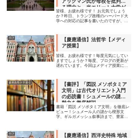
アックマン氏が母校を批判す
る理由と、米エリート大学が
皆様、お疲れ様です！ お元気でしょう
直面する問題
か？昨日、トランプ政権のハーバード大
学への対応の記事を書いたのですが、今
回もトランプ政権とハーバード大学に関
してのアックマンのニュースです。親ト
ランプ投資家アックマン氏、母校ハーバ
学び
【慶應通信】法哲学【メディ
ード大を批判（リンク先よ...
ア授業】
皆様、お疲れ様です！毎度元気にしてい
ますでしょうか？毎度、ブログの更新が
遅れています。今回はメディア授業に登
録をした法哲学についてです。何となく
面白そうかなと安直な動機で登録をして
みた科目です。法哲学って何？法哲学と
慶應義塾大学通信
【書評】「図説 メソポタミア
は、簡単に言うと「法律っ...
文明」は古代オリエント入門
の必読書！シュメールの謎と
魅力を徹底解説
書籍「図説 メソポタミア文明」を徹底レ
ビュー！シュメール人の謎から楔形文
字、ギルガメッシュ叙事詩まで、豊富な
図解で古代オリエント入門に最適。歴史
好き、考古学ファン必見の一冊です。
学び
【慶應通信】西洋史特殊 地域