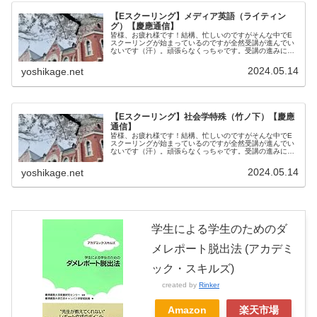
【Eスクーリング】メディア英語（ライティン
グ）【慶應通信】
皆様、お疲れ様です！結構、忙しいのですがそんな中でE
スクーリングが始まっているのですが全然受講が進んでい
ないです（汗）。頑張らなくっちゃです。受講の進みに合
わせてこのページもリライトする予定です！ももちゃん毎
度だけど、課題提出期限とアップロ...
2024.05.14
yoshikage.net
【Eスクーリング】社会学特殊（竹ノ下）【慶應
通信】
皆様、お疲れ様です！結構、忙しいのですがそんな中でE
スクーリングが始まっているのですが全然受講が進んでい
ないです（汗）。頑張らなくっちゃです。受講の進みに合
わせてこのページもリライトする予定です！ももちゃん毎
度だけど、課題提出期限とアップロ...
2024.05.14
yoshikage.net
学生による学生のためのダ
メレポート脱出法 (アカデミ
ック・スキルズ)
created by
Rinker
Amazon
楽天市場