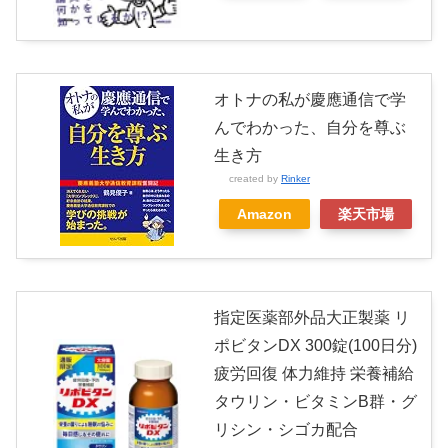
オトナの私が慶應通信で学
んでわかった、自分を尊ぶ
生き方
created by
Rinker
Amazon
楽天市場
指定医薬部外品大正製薬 リ
ポビタンDX 300錠(100日分)
疲労回復 体力維持 栄養補給
タウリン・ビタミンB群・グ
リシン・シゴカ配合