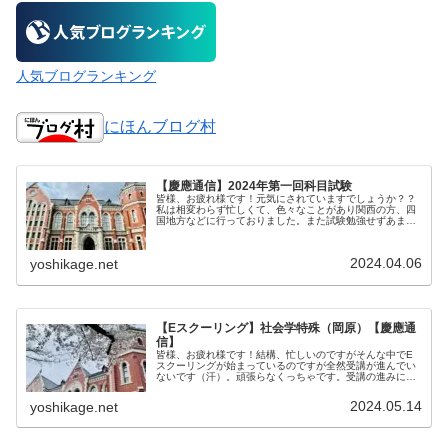
人気ブログランキング
にほんブログ村
【慶應通信】2024年第一回科目試験
皆様、お疲れ様です！元気にされていますでしょうか？？
私は相変わらず忙しくて、色々なことがあり関西の方、四
国地方などに行っておりました。また試験勉強せずあまり
の忙しさで毎度なのですが、全然科目試験の準備をしてお
らずただただ教科書を斜め読みした...
2024.04.06
yoshikage.net
【Eスクーリング】社会学特殊（岡原）【慶應通
信】
皆様、お疲れ様です！結構、忙しいのですがそんな中でE
スクーリングが始まっているのですが全然受講が進んでい
ないです（汗）。頑張らなくっちゃです。受講の進みに合
わせてこのページもリライトする予定です！ももちゃん毎
度だけど、課題提出期限とアップロ...
2024.05.14
yoshikage.net