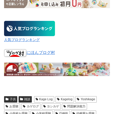
人気ブログランキング
にほんブログ村
子供
雑談
Kage Log
Kagelog
Yoshikage
お受験
カゲログ
ヨシカゲ
問題解決能力
小学校お受験
小学校受験
巧緻性
幼稚園お受験