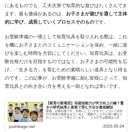
にあるものでも、工夫次第で知育的な遊びはたくさんでき
ます。最も価値があるのは、
お子さまが遊びを通して主体
的に学び、成長していくプロセスそのもの
です。
お受験準備の一環として知育玩具を取り入れる際は、これ
を機にお子さまとのコミュニケーションを深め、一緒に遊
びを楽しむ時間を大切にしてください。知育玩具は、お受
験合格だけを目指すものではなく、お子さまの可能性を広
げ、「生きる力」を育むための素晴らしい道具となり得る
のです。この記事が、お受験準備に励む皆様にとって、知
育玩具との向き合い方を考える一助となれば幸いです。
【教育の新潮流】非認知能力が学力向上の鍵？驚
きの研究結果と家庭で育む方法を徹底解説
皆様、お疲れ様です。元気にしていますでしょうか？自分
の子供達の成長をみていると、受験のことやら習い事など
のことについて考えています。「うちの子は勉強はできる
んだけど、なんだか壁にぶつかりやすい気がする…」「最
近よく聞く『非認知能力』って、一...
2025.05.04
yoshikage.net