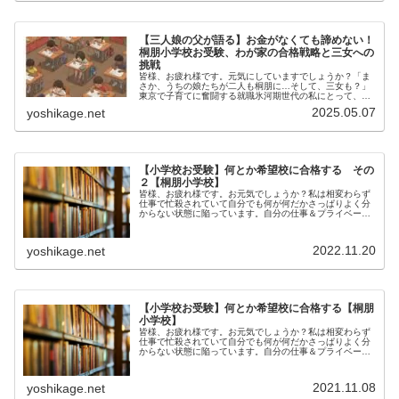
【三人娘の父が語る】お金がなくても諦めない！
桐朋小学校お受験、わが家の合格戦略と三女への
挑戦
皆様、お疲れ様です。元気にしていますでしょうか？「ま
さか、うちの娘たちが二人も桐朋に…そして、三女も？」
東京で子育てに奮闘する就職氷河期世代の私にとって、長
女と次女が桐朋小学校にご縁をいただけたことは、今でも
2025.05.07
yoshikage.net
夢のようです。決して経済的に裕福...
【小学校お受験】何とか希望校に合格する その
２【桐朋小学校】
皆様、お疲れ様です。お元気でしょうか？私は相変わらず
仕事で忙殺されていて自分でも何が何だかさっぱりよく分
からない状態に陥っています。自分の仕事＆プライベート
ともに混沌としているのですが、今回も我が家のお受験に
ついて書き残しておこうと思います...
2022.11.20
yoshikage.net
【小学校お受験】何とか希望校に合格する【桐朋
小学校】
皆様、お疲れ様です。お元気でしょうか？私は相変わらず
仕事で忙殺されていて自分でも何が何だかさっぱりよく分
からない状態に陥っています。自分の仕事＆プライベート
ともに混沌としているのですが、今回は我が家のお受験に
ついて書き残しておこうと思います...
2021.11.08
yoshikage.net