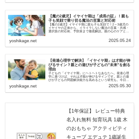
【魔の2歳児】イヤイヤ期は「成長の証」！親も
子も笑顔で乗り切る魔法の言葉と対応術
【魔の2歳児】イヤイヤ期に親も子も笑顔で！2～3歳児の
イヤイヤの正体から、イライラしない魔法の言葉・共感・
選択肢の対応術、予防策まで徹底解説。親の心のケアと子
どもの成長を深掘り
2025.05.24
yoshikage.net
【発達心理学で解決】「イヤイヤ期」は才能が伸
びるサイン？親との遊びが子どもの”未来”を創る
理由
子どもの「イヤイヤ期」にヘトヘトなあなたへ。発達心理
学に基づけば、それは才能が伸びるサインです。親との遊
びが子どもの問題解決能力を高めるという研究も。今日か
らできる、子どもの未来を育む関わり方のヒントを具体的
2025.05.30
yoshikage.net
に解説します。
【1年保証】 レビュー特典
名入れ無料 知育玩具 1歳 木
のおもちゃ アクティビティ
キューブ エデュテ 1歳誕生