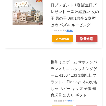
日プレゼント 1歳 誕生日プ
レゼント 一歳 出産祝い 女の
子 男の子 0歳 1歳半 2歳 型
はめ パズル ルーピング
created by
Rinker
Amazon
楽天市場
携帯ミニゲーム サボテンバ
ランスミニ スタッキングゲ
ーム 4130 4133 3歳以上 プ
ラントイ Plantoys 木のおも
ちゃ ベビー キッズ 子供 知
育玩具 缶入り ギフト
created by
Rinker