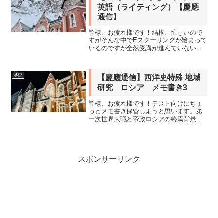
英語（ライティング）【慶應
通信】
皆様、お疲れ様です！結構、忙しいので
すがそんな中でEスクーリングが始まって
いるのですが全然受講が進んでいないで
す（汗）。頑張らなくっちゃです。受講
の進みに合わせてこのページもリライト
する予定です！ももちゃん毎度だけど、
学び
【慶應通信】西洋史特殊 地域
課題提出期限とアップロ...
研究 ロシア メモ書き3
皆様、お疲れ様です！テスト向けにちょ
っとメモ書き保管しようと思います。第
一次世界大戦と帝政ロシアの終焉背景
（a）国内改革の必要・日露戦争（1904-
5）の敗北：帝政の動揺・1905年革命：ド
ゥーマ（議会）の設置→対外的平穏の必
要（英仏とも、...
スポンサーリンク