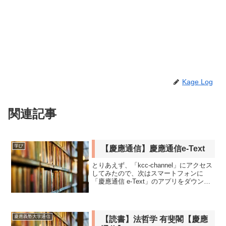
Kage Log
関連記事
学び
【慶應通信】慶應通信e-Text
とりあえず、「kcc-channel」にアクセス
してみたので、次はスマートフォンに
「慶應通信 e-Text」のアプリをダウンロ
ードをしてみました。まずはApp storeに
行って、検索ボックスに慶應 通信とか
入れて検索。すると出てきます。で...
慶應義塾大学通信
【読書】法哲学 有斐閣【慶應