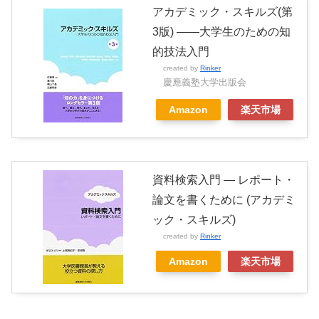
アカデミック・スキルズ(第
3版) ――大学生のための知
的技法入門
created by
Rinker
慶應義塾大学出版会
Amazon
楽天市場
資料検索入門 ― レポート・
論文を書くために (アカデミ
ック・スキルズ)
created by
Rinker
Amazon
楽天市場