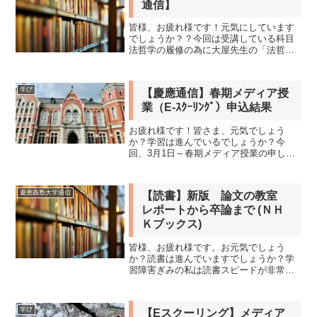
通信】
皆様、お疲れ様です！元気にしています
でしょうか？？今回は受講している科目
法哲学の履修の為に大屋先生の「法哲
学」を読みました！著者概要瀧川 裕英
立教大学法学部教授。1970年生まれ。
1993年東京大学法学部卒業宇佐美 誠京
学び
【慶應通信】春期メディア授
都大学大学院地球環境...
業（E-ｽｸｰﾘﾝｸﾞ）申込結果
お疲れ様です！皆さま、元気でしょう
か？学習は進んでいるでしょうか？今
回、3月1日～春期メディア授業の申し込
みがありましたが皆様は登録しましたで
しょうか？メディア授業（E-スクーリン
グ）より引用しています。メディア授業
慶應義塾大学通信
【読書】新版 論文の教室
（E-スクーリング）によ...
レポートから卒論まで (ＮＨ
Ｋブックス)
皆様、お疲れ様です。お元気でしょう
か？読書は進んでいますでしょうか？学
習障害ぎみの私は読書スピードが非常に
遅いので、読もうと思っている本がどん
どん積まれて行ってます・・・。今回
は、私のレポート作成の助けになってほ
学び
【Eスクーリング】メディア
しいということかとら、「新版...