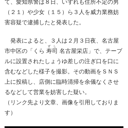
て、愛知県警は８日、いずれも住所不定の男
（２１）や少女（１５）ら３人を威力業務妨
害容疑で逮捕したと発表した。
発表によると、３人は２月３日夜、名古屋
ずし
市中区の「くら
寿司
名古屋栄店」で、テーブ
ルに設置されたしょうゆ差しの注ぎ口を口に
含むなどした様子を撮影。その動画をＳＮＳ
上に投稿し、店側に臨時清掃を余儀なくさせ
るなどして営業を妨害した疑い。
（リンク先より文章、画像を引用しておりま
す）