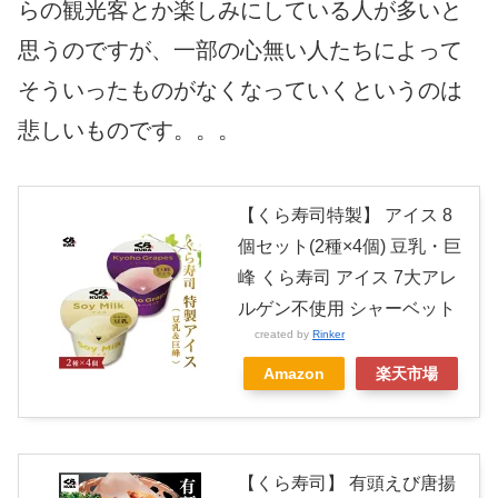
らの観光客とか楽しみにしている人が多いと
思うのですが、一部の心無い人たちによって
そういったものがなくなっていくというのは
悲しいものです。。。
【くら寿司特製】 アイス 8
個セット(2種×4個) 豆乳・巨
峰 くら寿司 アイス 7大アレ
ルゲン不使用 シャーベット
created by
Rinker
Amazon
楽天市場
【くら寿司】 有頭えび唐揚