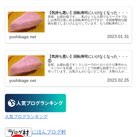
【気持ち悪い】回転寿司にいけなくなった・・・
皆様、お疲れ様です。。私のような人間でもリーズナブル
にお寿司が楽しめる回転寿司なのですが、今回衝撃的な動
画を観てしまいげんなりしています。もう回転寿司にいけ
ないわ・・。こんなことを平気で面白がってやるなん
て。。。親の教育とかどうなったんだろ...
2023.01.31
yoshikage.net
【気持ち悪い】回転寿司にいけなくなった・・・
②
皆様、お疲れ様です！スシローでのペロペロテロ事件から
「スシローを応援」ということで結構な頻度でスシローに
伺っています。お客さんがいないどころか、大勢の人が待
っているくらいで驚きです。回転している寿司はなくな
り、オーダーのみベルトコンベアで席...
2023.02.25
yoshikage.net
人気ブログランキング
にほんブログ村