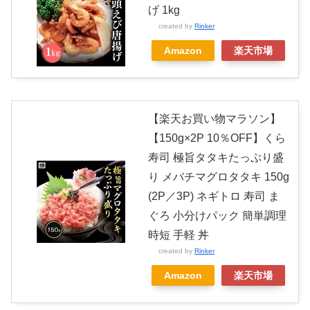
げ 1kg
created by
Rinker
Amazon
楽天市場
【楽天お買い物マラソン】
【150g×2P 10％OFF】くら
寿司 極旨タタキたっぷり盛
り メバチマグロタタキ 150g
(2P／3P) ネギトロ 寿司 ま
ぐろ 小分けパック 簡単調理
時短 手軽 丼
created by
Rinker
Amazon
楽天市場