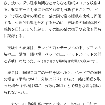
数、浅い／深い睡眠時間などからなる睡眠スコアを収集す
る。収集データを基に身体的影響を分析することで、 ベ
ッドで寝る通常の睡眠と、猫の隣で寝る睡眠を比較し評価
する。心理的影響を分析するために、被験者の睡眠体験や
感想を日記として記録し、その際の猫の様子や変化も同時
に記録する。
実験中の寝床は、テレビの前やテーブルの下、ソファの
脇や上、階段、踊り場、ベッドの上、ベッドとベッドの間
と多岐にわたった。
猫はさまざまな場所を都度選んで寝床にする
結果は、睡眠スコアの平均を比べると、ベッドでの睡眠
の場合（平均は84.2、分散は22.7）と猫と一緒に睡眠を取
った場合（平均は83.7、分散は36.1）とで有意な差は認め
られなかった。
一方で、心理的影響は大きく違った。記録した日記に