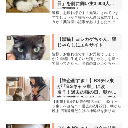
日」を前に飼い主3,000人に
一斉調査！
皆様、お疲れ様です！元気にされていま
すでしょうか？猫ちゃん達は元気でしょ
うか？興味深い記事がありましたのでご
紹介したいと思います！ペット、猫ちゃ
んにかかるお金は果たしていくらくらい
なんだろうか・・・と思う人は多いと思
猫
【黒猫】ヨシカゲちゃん、猫
います。猫の一生にかかる...
じゃらしにエキサイト
皆様、お疲れ様です！お元気でしょう
か？道端に生えていた猫じゃらしを持っ
て帰ってきたら、老猫のヨシカゲちゃん
がいつになくエキサイトした動画です。
ご覧くださいませ！ヨシカゲちゃん、猫
じゃらしにエキサイト！
ニュース
【神企画すぎ！】BSテレ東
pic.twitter.com/WgF...
が「BSキャッ東」に改
名？！過去の猫の日、朝から
晩まで猫まみれだったってホ
【衝撃】BSテレ東が猫の日に「BSキャ
ント？テレ東さん、最高だニ
ッ東」へ改名？！過去の2月22日、朝から
ャ！
晩まで猫番組だらけの神編成を振り返
り！スター猫ぐっぴー社長も誕生した、
テレ東の猫愛が炸裂した一日とは？
猫