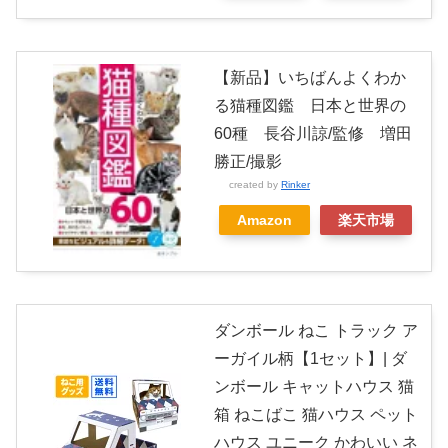
【新品】いちばんよくわか
る猫種図鑑 日本と世界の
60種 長谷川諒/監修 増田
勝正/撮影
created by
Rinker
Amazon
楽天市場
ダンボール ねこ トラック ア
ーガイル柄【1セット】| ダ
ンボール キャットハウス 猫
箱 ねこばこ 猫ハウス ペット
ハウス ユニーク かわいい ネ