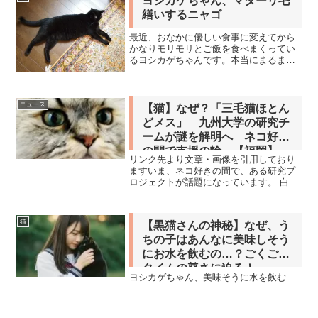
ヨシカゲちゃん、マターリ毛
繕いするニャゴ
最近、おなかに優しい食事に変えてから
かなりモリモリとご飯を食べまくってい
るヨシカゲちゃんです。本当にまるまる
としていて、毛のつやもかなりいいで
す。元気いっぱいです。ただ、寒暖差が
非常にあるので、本当は身体には堪えて
る感じかもしれません。
ニュース
【猫】なぜ？「三毛猫ほとん
どメス」 九州大学の研究チ
ームが謎を解明へ ネコ好き
の間で支援の輪 【福岡】
リンク先より文章・画像を引用しており
ますいま、ネコ好きの間で、ある研究プ
ロジェクトが話題になっています。 白・
黒・茶色からなる三毛猫。 そのほとんど
がメスなのは知っていましたか？ ◆九州
大学 名誉教授 佐々木裕之さん 「教科書
猫
【黒猫さんの神秘】なぜ、う
に載るような有...
ちの子はあんなに美味しそう
にお水を飲むの…？ごくごく
タイムの尊さに迫る！
ヨシカゲちゃん、美味そうに水を飲む