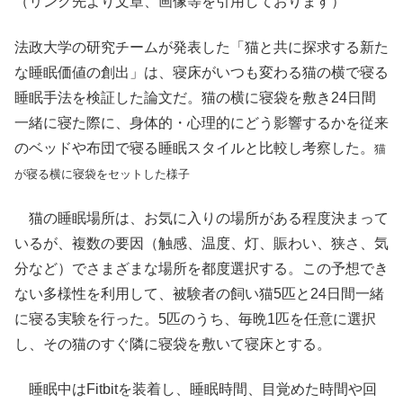
（リンク先より文章、画像等を引用しております）
法政大学の研究チームが発表した「猫と共に探求する新た
な睡眠価値の創出」は、寝床がいつも変わる猫の横で寝る
睡眠手法を検証した論文だ。猫の横に寝袋を敷き24日間
一緒に寝た際に、身体的・心理的にどう影響するかを従来
のベッドや布団で寝る睡眠スタイルと比較し考察した。
猫
が寝る横に寝袋をセットした様子
猫の睡眠場所は、お気に入りの場所がある程度決まって
いるが、複数の要因（触感、温度、灯、賑わい、狭さ、気
分など）でさまざまな場所を都度選択する。この予想でき
ない多様性を利用して、被験者の飼い猫5匹と24日間一緒
に寝る実験を行った。5匹のうち、毎晩1匹を任意に選択
し、その猫のすぐ隣に寝袋を敷いて寝床とする。
睡眠中はFitbitを装着し、睡眠時間、目覚めた時間や回