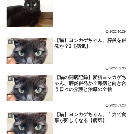
2022.10.29
【猫】ヨシカゲちゃん、膵炎を併
猫
発か？2【病気】
2022.09.30
【猫の闘病記録】愛猫ヨシカゲち
猫
ゃん、膵炎併発か？難病と向き合
う日々の介護と治療の全貌
2022.09.28
【猫】ヨシカゲちゃん、自力で食
猫
事が難しくなる【病気】