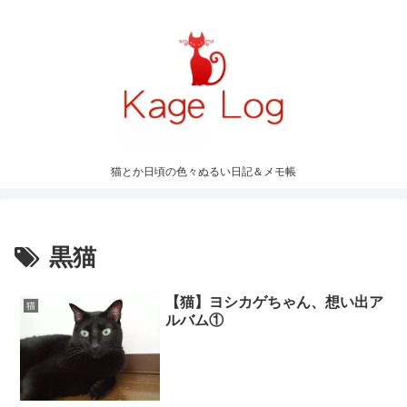
猫とか日頃の色々ぬるい日記＆メモ帳
黒猫
【猫】ヨシカゲちゃん、想い出ア
猫
ルバム①