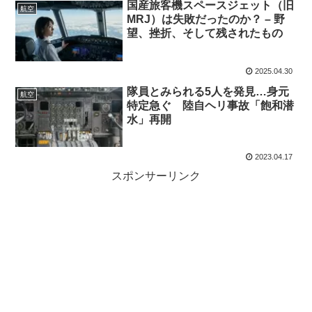
国産旅客機スペースジェット（旧
航空
MRJ）は失敗だったのか？ – 野
望、挫折、そして残されたもの
2025.04.30
隊員とみられる5人を発見…身元
航空
特定急ぐ 陸自ヘリ事故「飽和潜
水」再開
2023.04.17
スポンサーリンク