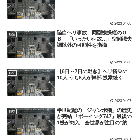
2023.04.08
陸自ヘリ事故 同型機操縦のＯ
航空
Ｂ 「いったい何故…」空間識失
調以外の可能性を指摘
2023.04.08
【6日～7日の動き】ヘリ搭乗の
航空
10人 うち8人が幹部 捜索続く
2023.04.07
半世紀超の「ジャンボ機」の歴史
航空
が完結 「ボーイング747」最後の
1機が納入…全世界が注目の”納入
式”が圧巻！
2023.02.01