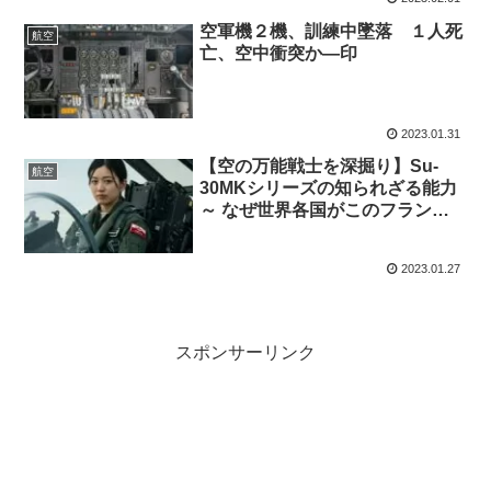
空軍機２機、訓練中墜落 １人死
航空
亡、空中衝突か―印
2023.01.31
【空の万能戦士を深掘り】Su-
航空
30MKシリーズの知られざる能力
～ なぜ世界各国がこのフランカ
ーを選ぶのか？
2023.01.27
スポンサーリンク