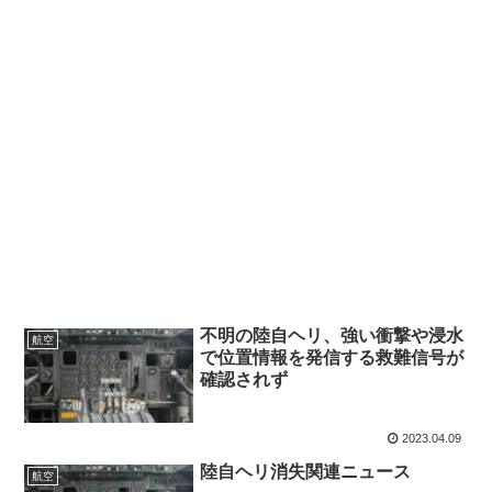
不明の陸自ヘリ、強い衝撃や浸水
航空
で位置情報を発信する救難信号が
確認されず
2023.04.09
陸自ヘリ消失関連ニュース
航空