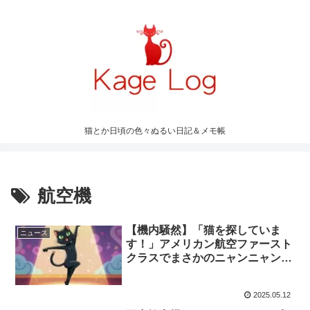
猫とか日頃の色々ぬるい日記＆メモ帳
航空機
【機内騒然】「猫を探していま
ニュース
す！」アメリカン航空ファースト
クラスでまさかのニャンニャン事
件！その驚きの真相と飼い主不明
ペット問題に迫る
2025.05.12