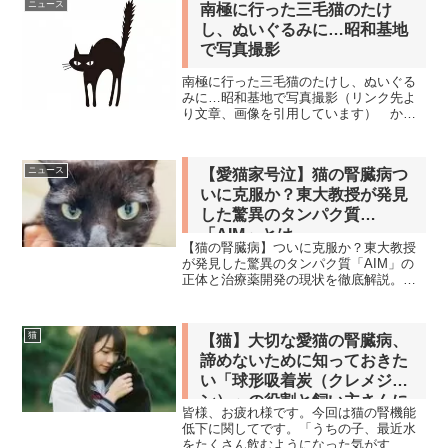
ニュース
南極に行った三毛猫のたけ
し、ぬいぐるみに…昭和基地
で写真撮影
南極に行った三毛猫のたけし、ぬいぐる
みに…昭和基地で写真撮影（リンク先よ
り文章、画像を引用しています） かつ
て南極地域観測隊に同行した猫・たけし
とそのぬいぐるみを昭和基地で撮影した
写真が、国立極地研究所南極・北極科学
ニュース
【愛猫家号泣】猫の腎臓病つ
館（東京都立川市）のホー...
いに克服か？東大教授が発見
した驚異のタンパク質
「AIM」とは
【猫の腎臓病】ついに克服か？東大教授
が発見した驚異のタンパク質「AIM」の
正体と治療薬開発の現状を徹底解説。愛
猫の寿命を2倍にする可能性も！高齢猫の
飼い主さん必見です。
猫
【猫】大切な愛猫の腎臓病、
諦めないために知っておきた
い「球形吸着炭（クレメジ
ン）」の役割と飼い主さんに
皆様、お疲れ様です。今回は猫の腎機能
できること
低下に関してです。「うちの子、最近水
をたくさん飲むようになった気がす