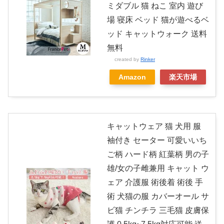
ミダブル 猫 ねこ 室内 遊び
場 寝床 ベッド 猫が遊べるベ
ッド キャットウォーク 送料
無料
created by
Rinker
Amazon
楽天市場
キャットウェア 猫 犬用 服
袖付き セーター 可愛いいち
ご柄 ハード柄 紅葉柄 男の子
雄/女の子雌兼用 キャット ウ
ェア 介護服 術後着 術後 手
術 犬猫の服 カバーオール サ
ビ猫 チンチラ 三毛猫 皮膚保