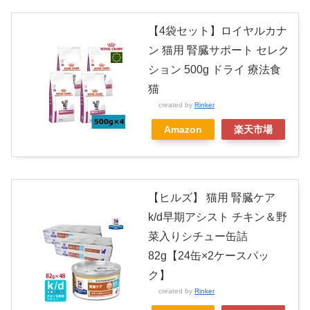
【4袋セット】ロイヤルカナ
ン 猫用 腎臓サポート セレク
ション 500g ドライ 療法食
猫
created by
Rinker
Amazon
楽天市場
【ヒルズ】 猫用 腎臓ケア
k/d早期アシスト チキン＆野
菜入りシチュー缶詰
82g【24缶×2ケースパッ
ク】
created by
Rinker