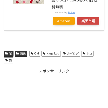
護 0.5kg~7.5kg対応可能 送
料無料
created by
Rinker
Amazon
楽天市場
猫
画像
Cat
Kage Log
カゲログ
ネコ
猫
スポンサーリンク