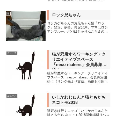
る…」 「ご飯をあまり食べてくれない…
もしかして、病気？」 「病院で『腎臓
病』って言われた…これからどうなるん
猫
ロック兄ちゃん
だろう…」愛する猫ちゃんの...
ヨシカゲちゃんのお兄ちゃん猫「ロッ
ク」登場。多分、異父兄弟。ママはロシ
アンブルー。パパはじゃりんこちえの小
鉄ようなドラ猫。ヨシカゲちゃんより一
歳上。那須塩原の山奥でマターリ暮らし
てます。畑を闊歩する姿は勇ましいニ
ャ！岩合光昭の世界ネコ歩き ...
ニュース
猫が邪魔するワーキング・ク
リエイティブスペース
「neco-makers」会員募集開
始！
猫が邪魔するワーキング・クリエイティ
ブスペース「neco-makers」会員募集開
始！（リンク先より文章、画像を引用し
ています）［CINNAMON CHAI LLC.］世
田谷区・三軒茶屋にある保護猫を助ける
交流拠点「SANCHACO」で、1...
ニュース
いしかわじゅんと猫ともだち
ネコトモ2018
猫好きは行くニャゴ！いしかわじゅんと
猫ともだち ネコトモ2018開催場所リベス