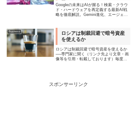
常
Googleの未来はAIが握る！検索・クラウ
ド・ハードウェアを再定義する最新AI戦
略を徹底解説。Gemini進化、エージェン
トAI、Google Cloudが描く、私たちの生
活と社会の未来像とは？
Business
ロシアは制裁回避で暗号資産
を使えるか
ロシアは制裁回避で暗号資産を使えるか
──専門家に聞く（リンク先より文章・画
像等を引用・転載しております）毎度の
私の勉強用での保管したい記事がありま
したので掲載します。ロシアによるウク
ライナ侵攻を受けて、アメリカはロシア
のオリガルヒ（新興財閥...
スポンサーリンク