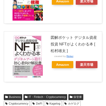
Amazon
楽天市場
図解ポケット デジタル資産
投資 NFTがよくわかる本 [
松村雄太 ]
created by
Rinker
Amazon
楽天市場
Business
IT・Fintech・Cryptocurrency
保管庫
Cryptocurrency
DeFI
Kagelog
カゲログ