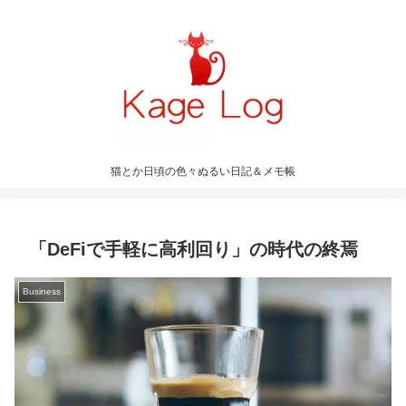
猫とか日頃の色々ぬるい日記＆メモ帳
「DeFiで手軽に高利回り」の時代の終焉
Business