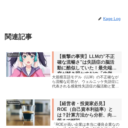
Kage Log
関連記事
Business
【衝撃の事実】LLMの”不正
確な流暢さ”は失語症の脳活
動に酷似していた！最先端研
究が解き明かすAIの「内側」
大規模言語モデル（LLM）の不正確なが
ら流暢な応答が、ウェルニッケ失語症に
代表される感覚性失語症の脳活動と驚く
ほど似ていることが判明！東京大学の研
究が、AIの内部情報処理と人間の脳のダ
イナミクスを比較し、ブレインモルフィ
Business
【経営者・投資家必見】
ックAI開発の新たな道を開きます。
ROE（自己資本利益率）と
は？計算方法から分析、向上
策まで解説
「ROEが高い企業は本当に優良企業なの