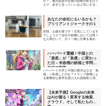
か？」株式投資や企業の財務分析を行う
上で、必ずと言っていいほど目にする指
標、それがROE（Return on Equity：自己
資本利益率）です。「ROEが高い企業は
収益性が高く、投資効率が良い」とい
Business
あなたの会社にもいるかも？
っ...
ブリリアントジャークその１
皆様、お疲れ様です！元気にしています
でしょうか？会社や組織においては様々
な人間がいて、日々一緒に仕事を進めて
いると思います。そんな中でも、ちょっ
と問題な感じの人もいると思います。私
の周辺にはあんまり普段変な人はいない
Business
ハーバード震撼！中国との
のですが、ちょっと最近目...
「資産」が「負債」に変わっ
た日 – 米政権の鉄槌と学問の
自由の岐路
ハーバード大学と中国の蜜月はなぜ「負
債」へ転落したのか？トランプ政権によ
る衝撃的な留学生受け入れ資格取り消し
問題の深層、中国の影響力工作、新疆問
題、そして今後の米中関係と学問の自由
への影響を、国際ニュースを基に徹底解
Business
【未来予測】Googleの未来
説します。
はAIが握る！変革する検索、
クラウド、そして私たちの日