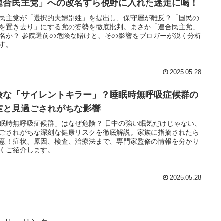
連合民主党」への改名すら視野に入れた迷走に喝！
民主党が「選択的夫婦別姓」を提出し、保守層が離反？「国民の
を置き去り」にする党の姿勢を徹底批判。まさか「連合民主党」
名か？ 参院選前の危険な賭けと、その影響をブロガーが鋭く分析
す。
2025.05.28
険な「サイレントキラー」？睡眠時無呼吸症候群の
実と見過ごされがちな影響
眠時無呼吸症候群」はなぜ危険？ 日中の強い眠気だけじゃない、
ごされがちな深刻な健康リスクを徹底解説。家族に指摘されたら
意！症状、原因、検査、治療法まで、専門家監修の情報を分かり
くご紹介します。
2025.05.28