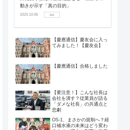
動きが示す「真の目的」
2025.10.06
雑談
【慶應通信】慶友会に入っ
てみました！【慶友会】
【慶應通信】合格しました
【要注意！】こんな社長は
会社を潰す？従業員が語る
「ダメな社長」の共通点と
悲劇
OS-1、まさかの規制へ？経
口補水液の未来はどう変わ