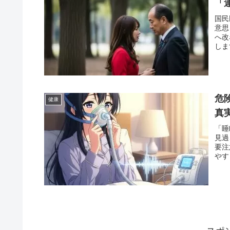
「
国民
意思
へ改
しま
危
健康
真
「睡
見過
要注
やす