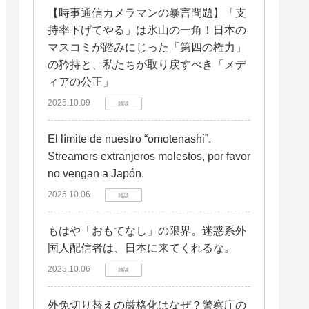
【時事通信カメラマンの暴言問題】「支
持率下げてやる」は氷山の一角！日本の
マスコミが踏みにじった「第四の権力」
の矜持と、私たちが取り戻すべき「メデ
ィアの公正」
2025.10.09
雑談
El límite de nuestro “omotenashi”.
Streamers extranjeros molestos, por favor
no vengan a Japón.
2025.10.06
雑談
もはや「おもてなし」の限界。迷惑系外
国人配信者は、日本に来てくれるな。
2025.10.06
雑談
外免切り替えの厳格化はなぜ？警察庁の