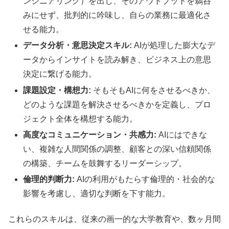
ンジニアリング）を出し、そのアウトプットを鵜呑
みにせず、批判的に吟味し、自らの業務に最適化さ
せる能力。
データ分析・意思決定スキル:
AIが処理した膨大なデ
ータからインサイトを読み解き、ビジネス上の意思
決定に繋げる能力。
課題設定・構想力:
そもそもAIに何をさせるべきか、
どのような課題を解決させるべきかを定義し、プロ
ジェクト全体を構想する能力。
高度なコミュニケーション・共感力:
AIにはできな
い、複雑な人間関係の調整、顧客との深い信頼関係
の構築、チームを鼓舞するリーダーシップ。
倫理的判断力:
AIの利用がもたらす倫理的・社会的な
影響を考慮し、適切な判断を下す能力。
これらのスキルは、従来の画一的な大学教育や、数ヶ月間