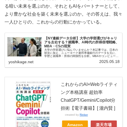
る暗い未来を選ぶのか、それともAIをパートナーとして、
より豊かな社会を築く未来を選ぶのか。その答えは、我々
一人ひとりの、これからの行動にかかっている。
【NY連銀データ分析】大学の学部選びがキャリ
アを左右する？就職率、AI時代の所得倍増戦略、
MBA・CSの現実
大学の学部選びに悩んでいませんか？本記事では、日本の
状況に加え、ニューヨーク連邦準備銀行のデータを元に、
学歴と就職率・所得の関係性を分析。MBAやコンピュータ
ーサイエンスの「就職難」の側面にも触れつつ、AI時代に
2025.05.18
yoshikage.net
求められる学部やスキル、将来の所得倍増に繋がるキャリ
ア戦略を徹底解説します。
これからのAI×Webライティ
ング本格講座 超効率
ChatGPT/Gemini/Copilot分
担術【電子書籍】[ 瀧内賢 ]
created by
Rinker
Amazon
楽天市場