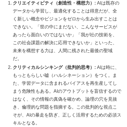
クリエイティビティ（創造性・構想力）:
AIは既存の
データから学習し、最適化することは得意だが、全
く新しい概念やビジョンをゼロから生み出すことは
できない。「世の中にまだない、こんなサービスが
あったら面白いのではないか」「我が社の技術を、
この社会課題の解決に応用できないか」といった、
未来を構想する力は、人間に残された最後の聖域
だ。
クリティカルシンキング（批判的思考）:
AIは時に、
もっともらしい嘘（ハルシネーション）をつく。ま
た、学習データに含まれるバイアスを再生産してし
まう危険性もある。AIのアウトプットを盲信するので
はなく、その情報の真偽を確かめ、論理の穴を見抜
き、倫理的な問題を指摘する。この批判的な視点こ
そが、AIの暴走を防ぎ、正しく活用するための必須ス
キルとなる。