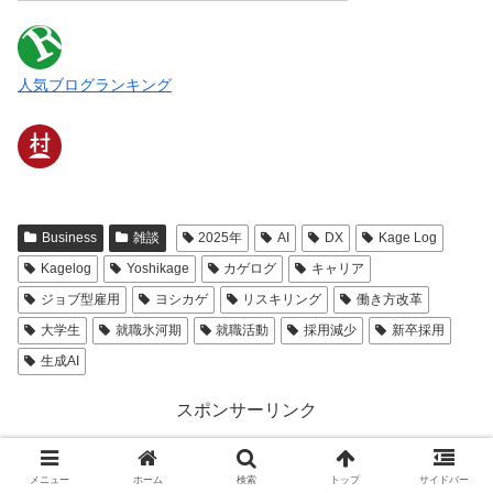
人気ブログランキング
Business
雑談
2025年
AI
DX
Kage Log
Kagelog
Yoshikage
カゲログ
キャリア
ジョブ型雇用
ヨシカゲ
リスキリング
働き方改革
大学生
就職氷河期
就職活動
採用減少
新卒採用
生成AI
スポンサーリンク
メニュー
ホーム
検索
トップ
サイドバー