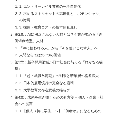
1. エントリーレベル業務の完全自動化
2. 求めるスキルセットの高度化と「ポテンシャル」
の終焉
3. 採用・教育コストの抜本的見直し
第2章：AIに淘汰されない人材とは？企業が求める「新
価値創造型」人材
「AIに使われる人」から「AIを使いこなす人」へ
人間ならではの3つの価値
第3章：新卒採用消滅が日本社会に与える「静かなる衝
撃」
1. 「超・就職氷河期」の到来と若年層の格差拡大
2. 日本的雇用慣行の完全なる崩壊
3. 大学教育の存在意義の揺らぎ
第4章：未来を生き抜くための処方箋 – 個人・企業・社
会への提言
1.【個人（特に学生）へ】「何者か」になるための