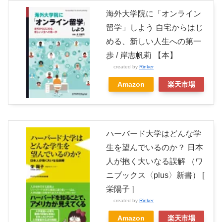
海外大学院に「オンライン
留学」しよう 自宅からはじ
める、新しい人生への第一
歩 / 岸志帆莉 【本】
created by
Rinker
Amazon
楽天市場
ハーバード大学はどんな学
生を望んでいるのか？ 日本
人が抱く大いなる誤解 （ワ
ニブックス〈plus〉新書） [
栄陽子 ]
created by
Rinker
Amazon
楽天市場