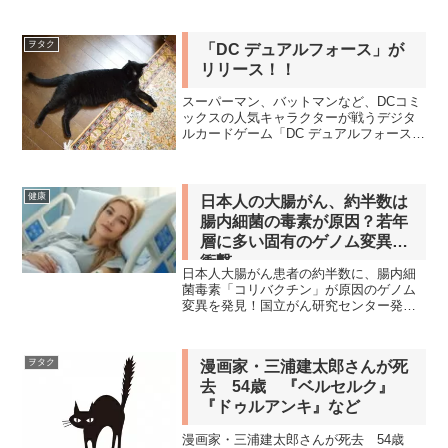
縄県の宮古島付近で、陸上自衛隊のヘリ
コプターが行方不明になりました。 午後
4時半ごろ、熊本県を拠点にする陸上自衛
ヲタク
「DC デュアルフォース」が
隊第8師団所属のヘ...
リリース！！
スーパーマン、バットマンなど、DCコミ
ックスの人気キャラクターが戦うデジタ
ルカードゲーム「DC デュアルフォース」
がリリース、Steam / Epic Games Store
にて配信開始リリースを記念したキャン
ペーンも実施株式会社ユークス株...
健康
日本人の大腸がん、約半数は
腸内細菌の毒素が原因？若年
層に多い固有のゲノム変異の
衝撃
日本人大腸がん患者の約半数に、腸内細
菌毒素「コリバクチン」が原因のゲノム
変異を発見！国立がん研究センター発表
の最新研究を深掘り。若年層の大腸がん
増加との関連性、腸内環境改善による予
防策、今後の治療への期待について解説
ヲタク
漫画家・三浦建太郎さんが死
します。
去 54歳 『ベルセルク』
『ドゥルアンキ』など
漫画家・三浦建太郎さんが死去 54歳