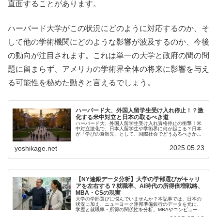
直面することがあります。
ハーバード大学がこの状況にどのように対応するのか、そ
して他の学術機関にどのような影響が波及するのか、今後
の動向が注目されます。これは単一の大学と政府の間の問
題に留まらず、アメリカの学術界全体の将来に影響を与え
る可能性を秘めた動きと言えるでしょう。
ハーバード大、外国人留学生受け入れ停止！？激
化する米中対立と日本の取るべき道
ハーバード大、外国人留学生受け入れ資格停止の衝撃！米
中対立激化で、日本人留学生や学術界に何が起こる？日本
が「学びの避難先」として、国際社会でどうあるべきかを
深掘り考察。
2025.05.23
yoshikage.net
【NY連銀データ分析】大学の学部選びがキャリ
アを左右する？就職率、AI時代の所得倍増戦略、
MBA・CSの現実
大学の学部選びに悩んでいませんか？本記事では、日本の
状況に加え、ニューヨーク連邦準備銀行のデータを元に、
学歴と就職率・所得の関係性を分析。MBAやコンピュータ
ーサイエンスの「就職難」の側面にも触れつつ、AI時代に