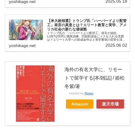
2025.05.18
yoshikage.net
求められる学部やスキル、将来の所得倍増に繋がるキャリ
ア戦略を徹底解説します。
【米大統領選】トランプ氏「ハーバードより配管
工」発言の真意とは？エリート教育と実学、アメ
リカ社会の新たな価値観
トランプ氏の「ハーバードより配管工」発言が波紋。
LGBTQ学問と職業訓練、巨額助成金にメスを入れる意図
は？エリート大学への助成金停止と実学重視の背景を深掘
りし、分断が進むアメリカ社会の教育論争に迫ります。
2025.06.02
yoshikage.net
海外の有名大学に、リモー
トで留学する[本/雑誌] / 姫松
冬紫/著
created by
Rinker
Amazon
楽天市場