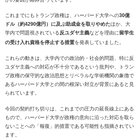
これまでにもトランプ政権は、ハーバード大学への
30億
ドル（約4290億円）に及ぶ助成金を取りやめた
ほか、大
学内で問題視されている
反ユダヤ主義
などを理由に
留学生
の受け入れ資格を停止する措置
を発表していました。
これらの動きは、大学内での政治的・社会的問題、特に反
ユダヤ主義への対応が不十分であるという批判や、トラン
プ政権の保守的な政治思想とリベラルな学術機関の象徴で
あるハーバード大学との間の根深い対立が背景にあると見
られています。
今回の契約打ち切りは、これまでの圧力の延長線上にある
もので、ハーバード大学が政権の意向に沿った対応を取ら
ないことへの「報復」的措置である可能性も指摘されてい
ます。