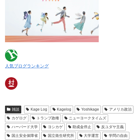
人気ブログランキング
雑談
Kage Log
Kagelog
Yoshikage
アメリカ政治
カゲログ
トランプ政権
ニューヨークタイムズ
ハーバード大学
ヨシカゲ
助成金停止
反ユダヤ主義
国土安全保障省
国立衛生研究所
大学運営
学問の自由