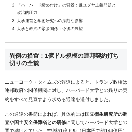
「ハーバード締め付け」の背景：反ユダヤ主義問題と
政治的圧力
大学運営と学術研究への深刻な影響
大学と政治の緊張関係：今後の展望
異例の措置：1億ドル規模の連邦契約打ち
切りの全貌
ニューヨーク・タイムズの報道によると、トランプ政権は
連邦政府の関係機関に対し、ハーバード大学との残りの契
約をすべて見直すよう求める通達を送付しました。
この通達の書簡によれば、具体的には
国立衛生研究所の調
査
や
国土安全保障省との研修
に関してハーバード大学との
間で結ばれていた、**総額1億ドル（日本円で約144億円）