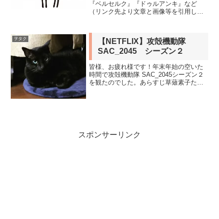
『ベルセルク』『ドゥルアンキ』など
（リンク先より文章と画像等を引用して
います）漫画『ベルセルク』などを執筆
した漫画家の三浦建太郎さんが5月6日午
後2時48分、急性大動脈解離のため亡くな
ヲタク
【NETFLIX】攻殻機動隊
った。54歳。20...
SAC_2045 シーズン２
皆様、お疲れ様です！年末年始の空いた
時間で攻殻機動隊 SAC_2045シーズン２
を観たのでした。あらすじ草薙素子たち
公安９課は、難民集団「N」を率いるシマ
ムラタカシと邂逅する進化の特異点迫る
廃墟・東京で、ポスト・ヒューマンのレ
イドが始まる―...
スポンサーリンク