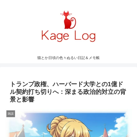
猫とか日頃の色々ぬるい日記＆メモ帳
トランプ政権、ハーバード大学との1億ド
ル契約打ち切りへ：深まる政治的対立の背
景と影響
雑談