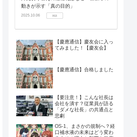
動きが示す「真の目的」
2025.10.06
雑談
【慶應通信】慶友会に入っ
てみました！【慶友会】
【慶應通信】合格しました
【要注意！】こんな社長は
会社を潰す？従業員が語る
「ダメな社長」の共通点と
悲劇
OS-1、まさかの規制へ？経
口補水液の未来はどう変わ