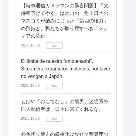
【時事通信カメラマンの暴言問題】「支
持率下げてやる」は氷山の一角！日本の
マスコミが踏みにじった「第四の権力」
の矜持と、私たちが取り戻すべき「メデ
ィアの公正」
2025.10.09
雑談
El límite de nuestro “omotenashi”.
Streamers extranjeros molestos, por favor
no vengan a Japón.
2025.10.06
雑談
もはや「おもてなし」の限界。迷惑系外
国人配信者は、日本に来てくれるな。
2025.10.06
雑談
外免切り替えの厳格化はなぜ？警察庁の