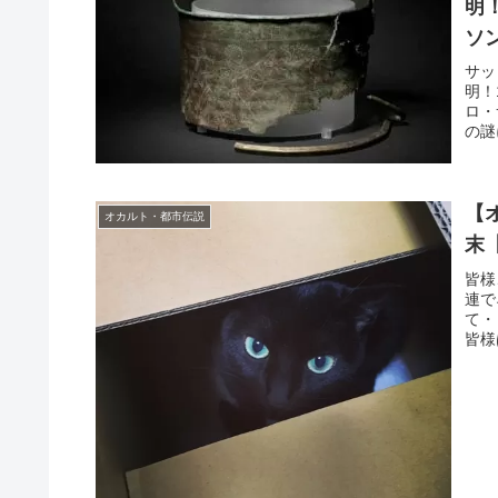
明
ソ
サッ
明！
ロ・
の謎
【
オカルト・都市伝説
末
皆様
連で
て・
皆様