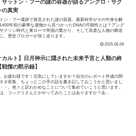
！サットン・フーの謎の容器が語るアングロ・サク
ンの真実
トン・フー遺跡で発見された謎の容器。最新科学がその中身を解
1400年前の豪華な遺物から見つかったDNAの可能性とは？アング
サクソン時代と東ローマ帝国の繋がり、そして高貴な人物の葬送
に、歴史ブロガーが深く迫ります。
2025.06.09
オカルト】日月神示に隠された未来予言と人類の終
【戦慄の黙示録】
、お疲れ様です！元気にしていますか？自分のレポート作成の関
ネタ収集、ちょっとこの手の話を書き記しておこうかと思いまし
・・。色々と訳わかめなことについて集めていこうと思います。
は、コックリさんとかやってみたことはありますか？あ...