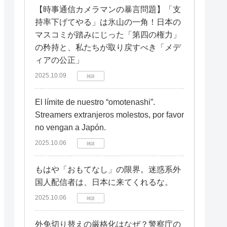
【時事通信カメラマンの暴言問題】「支
持率下げてやる」は氷山の一角！日本の
マスコミが踏みにじった「第四の権力」
の矜持と、私たちが取り戻すべき「メデ
ィアの公正」
2025.10.09
雑談
El límite de nuestro “omotenashi”.
Streamers extranjeros molestos, por favor
no vengan a Japón.
2025.10.06
雑談
もはや「おもてなし」の限界。迷惑系外
国人配信者は、日本に来てくれるな。
2025.10.06
雑談
外免切り替えの厳格化はなぜ？警察庁の