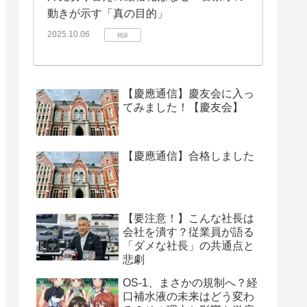
動きが示す「真の目的」
2025.10.06
雑談
【慶應通信】慶友会に入っ
てみました！【慶友会】
【慶應通信】合格しました
【要注意！】こんな社長は
会社を潰す？従業員が語る
「ダメな社長」の共通点と
悲劇
OS-1、まさかの規制へ？経
口補水液の未来はどう変わ