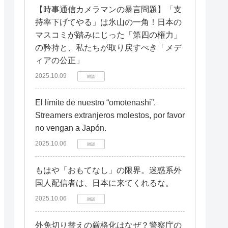
【時事通信カメラマンの暴言問題】「支
持率下げてやる」は氷山の一角！日本の
マスコミが踏みにじった「第四の権力」
の矜持と、私たちが取り戻すべき「メデ
ィアの公正」
2025.10.09
雑談
El límite de nuestro “omotenashi”.
Streamers extranjeros molestos, por favor
no vengan a Japón.
2025.10.06
雑談
もはや「おもてなし」の限界。迷惑系外
国人配信者は、日本に来てくれるな。
2025.10.06
雑談
外免切り替えの厳格化はなぜ？警察庁の