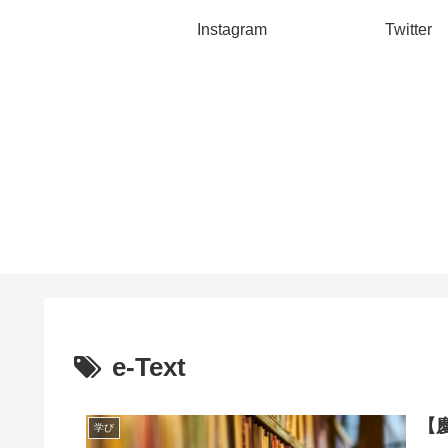
Instagram
Twitter
e-Text
【慶
学び