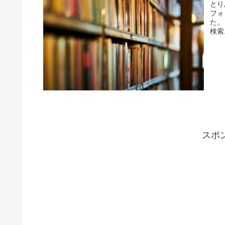
とり
フォ
た。
検索
スポ