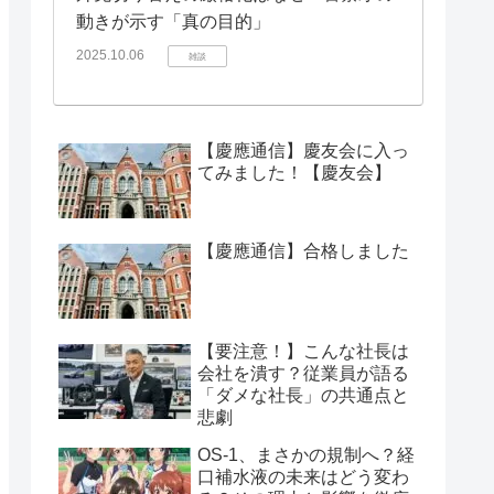
動きが示す「真の目的」
2025.10.06
雑談
【慶應通信】慶友会に入っ
てみました！【慶友会】
【慶應通信】合格しました
【要注意！】こんな社長は
会社を潰す？従業員が語る
「ダメな社長」の共通点と
悲劇
OS-1、まさかの規制へ？経
口補水液の未来はどう変わ