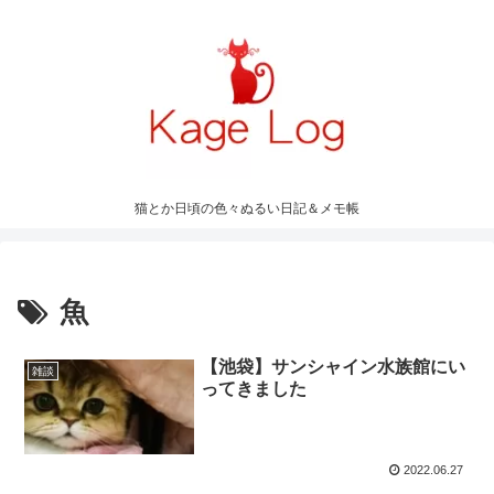
猫とか日頃の色々ぬるい日記＆メモ帳
魚
【池袋】サンシャイン水族館にい
雑談
ってきました
2022.06.27