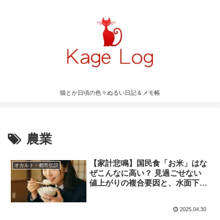
猫とか日頃の色々ぬるい日記＆メモ帳
農業
【家計悲鳴】国民食「お米」はな
オカルト・都市伝説
ぜこんなに高い？ 見過ごせない
値上がりの複合要因と、水面下で
囁かれる「影のシナリオ」に迫る
2025.04.30