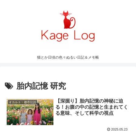
猫とか日頃の色々ぬるい日記＆メモ帳
胎内記憶 研究
【深掘り】胎内記憶の神秘に迫
オカルト・都市伝説
る！お腹の中の記憶と生まれてく
る意味、そして科学の視点
2025.05.23