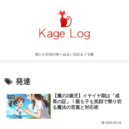
猫とか日頃の色々ぬるい日記＆メモ帳
発達
【魔の2歳児】イヤイヤ期は「成
子供
長の証」！親も子も笑顔で乗り切
る魔法の言葉と対応術
2025.05.24