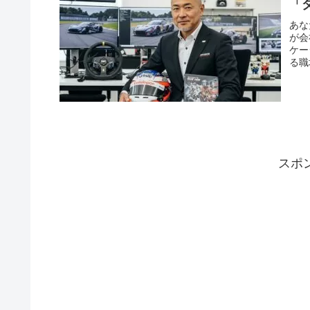
「
あな
が会
ケー
る職
スポ