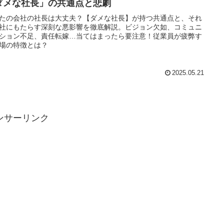
ダメな社長」の共通点と悲劇
たの会社の社長は大丈夫？【ダメな社長】が持つ共通点と、それ
社にもたらす深刻な悪影響を徹底解説。ビジョン欠如、コミュニ
ション不足、責任転嫁…当てはまったら要注意！従業員が疲弊す
場の特徴とは？
2025.05.21
ンサーリンク