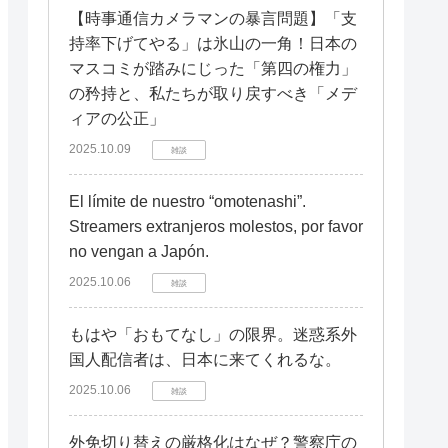
【時事通信カメラマンの暴言問題】「支
持率下げてやる」は氷山の一角！日本の
マスコミが踏みにじった「第四の権力」
の矜持と、私たちが取り戻すべき「メデ
ィアの公正」
2025.10.09
雑談
El límite de nuestro “omotenashi”.
Streamers extranjeros molestos, por favor
no vengan a Japón.
2025.10.06
雑談
もはや「おもてなし」の限界。迷惑系外
国人配信者は、日本に来てくれるな。
2025.10.06
雑談
外免切り替えの厳格化はなぜ？警察庁の