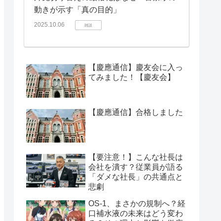
動きが示す「真の目的」
2025.10.06
雑談
【慶應通信】慶友会に入っ
てみました！【慶友会】
【慶應通信】合格しました
【要注意！】こんな社長は
会社を潰す？従業員が語る
「ダメな社長」の共通点と
悲劇
OS-1、まさかの規制へ？経
口補水液の未来はどう変わ