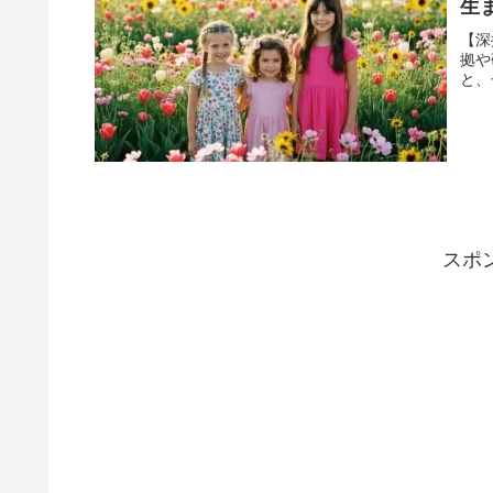
生
【深
拠や
と、
スポ