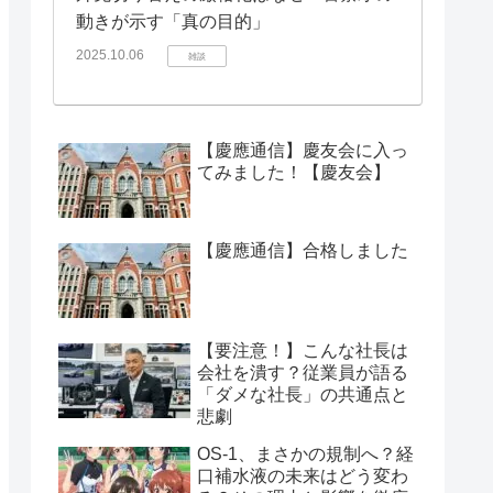
動きが示す「真の目的」
2025.10.06
雑談
【慶應通信】慶友会に入っ
てみました！【慶友会】
【慶應通信】合格しました
【要注意！】こんな社長は
会社を潰す？従業員が語る
「ダメな社長」の共通点と
悲劇
OS-1、まさかの規制へ？経
口補水液の未来はどう変わ