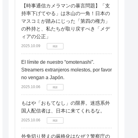
【時事通信カメラマンの暴言問題】「支
持率下げてやる」は氷山の一角！日本の
マスコミが踏みにじった「第四の権力」
の矜持と、私たちが取り戻すべき「メデ
ィアの公正」
2025.10.09
雑談
El límite de nuestro “omotenashi”.
Streamers extranjeros molestos, por favor
no vengan a Japón.
2025.10.06
雑談
もはや「おもてなし」の限界。迷惑系外
国人配信者は、日本に来てくれるな。
2025.10.06
雑談
外免切り替えの厳格化はなぜ？警察庁の